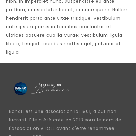
nibh, in imperdiet nunc. Suspendisse eu ante
pretium, consectetur leo at, congue quam. Nullam
hendrerit porta ante vitae tristique. Vestibulum
ante ipsum primis in faucibus orci luctus et
ultrices posuere cubilia Curae; Vestibulum ligula
libero, feugiat faucibus mattis eget, pulvinar et
ligula.
Bahari est une association loi 1901, à but non
lucratif. Elle a été crée en 2013 sous le nom de
l'association ATOLL avant d'être renommée