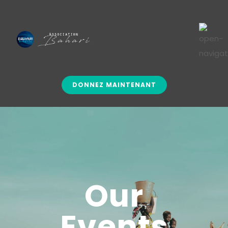
DONNEZ MAINTENANT
Our
Events